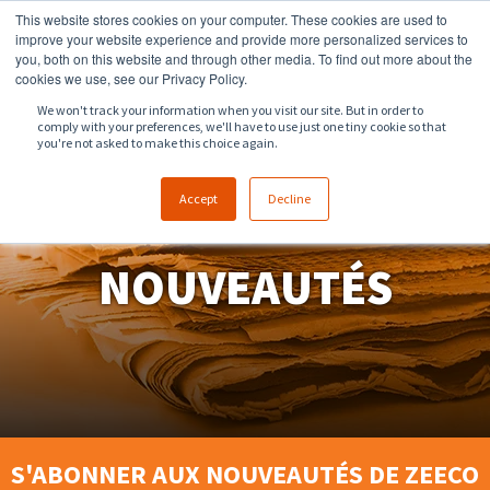
This website stores cookies on your computer. These cookies are used to
918.258.8551
ventes@zeeco.com
improve your website experience and provide more personalized services to
you, both on this website and through other media. To find out more about the
CONTACT
cookies we use, see our Privacy Policy.
We won't track your information when you visit our site. But in order to
comply with your preferences, we'll have to use just one tiny cookie so that
you're not asked to make this choice again.
Accept
Decline
NOUVEAUTÉS
S'ABONNER AUX NOUVEAUTÉS DE ZEECO