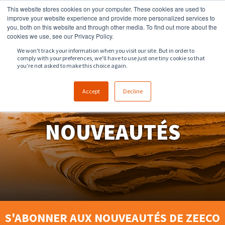
This website stores cookies on your computer. These cookies are used to
918.258.8551
ventes@zeeco.com
improve your website experience and provide more personalized services to
you, both on this website and through other media. To find out more about the
CONTACT
cookies we use, see our Privacy Policy.
We won't track your information when you visit our site. But in order to
comply with your preferences, we'll have to use just one tiny cookie so that
you're not asked to make this choice again.
Accept
Decline
NOUVEAUTÉS
S'ABONNER AUX NOUVEAUTÉS DE ZEECO