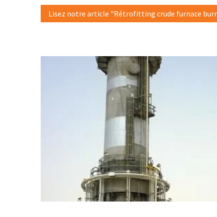
Lisez notre article "Rétrofitting crude furnace bu