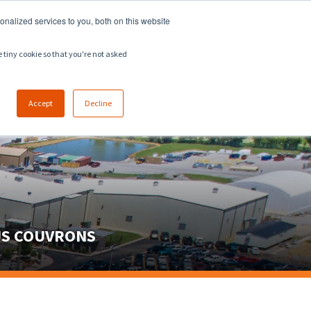
918.258.8551
ventes@zeeco.com
nalized services to you, both on this website
EMPLOIS
CONTACT
e tiny cookie so that you're not asked
Accept
Decline
US COUVRONS