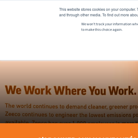
This website stores cookies on your computer. 
and through other media. To find out more abou
We won't track your information when 
to make this choice again.
À PROPOS DE
P