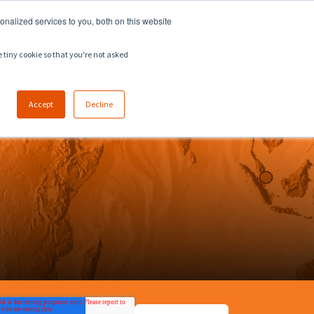
918.258.8551
ventes@zeeco.com
nalized services to you, both on this website
EMPLOIS
CONTACT
e tiny cookie so that you're not asked
Accept
Decline