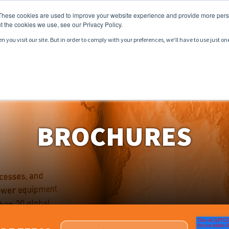
These cookies are used to improve your website experience and provide more perso
t the cookies we use, see our Privacy Policy.
you visit our site. But in order to comply with your preferences, we'll have to use just on
RODUITS
SERVICES
MARCHÉS
RESSOURCES
BROCHURES