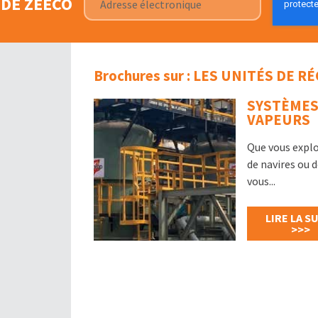
DE ZEECO
Brochures sur : LES UNITÉS DE
SYSTÈMES
VAPEURS
Que vous expl
de navires ou 
vous...
LIRE LA S
>>>