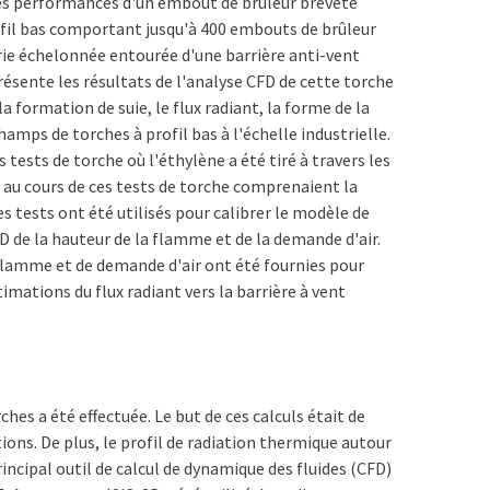
 des performances d'un embout de brûleur breveté
rofil bas comportant jusqu'à 400 embouts de brûleur
ie échelonnée entourée d'une barrière anti-vent
résente les résultats de l'analyse CFD de cette torche
 la formation de suie, le flux radiant, la forme de la
amps de torches à profil bas à l'échelle industrielle.
s tests de torche où l'éthylène a été tiré à travers les
s au cours de ces tests de torche comprenaient la
des tests ont été utilisés pour calibrer le modèle de
D de la hauteur de la flamme et de la demande d'air.
 flamme et de demande d'air ont été fournies pour
imations du flux radiant vers la barrière à vent
hes a été effectuée. Le but de ces calculs était de
ions. De plus, le profil de radiation thermique autour
incipal outil de calcul de dynamique des fluides (CFD)