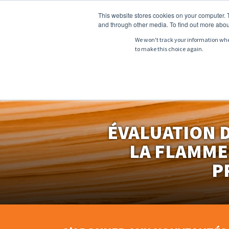
This website stores cookies on your computer. 
and through other media. To find out more abou
We won't track your information when 
to make this choice again.
À PROPOS DE
P
ÉVALUATION D
LA FLAMME
P