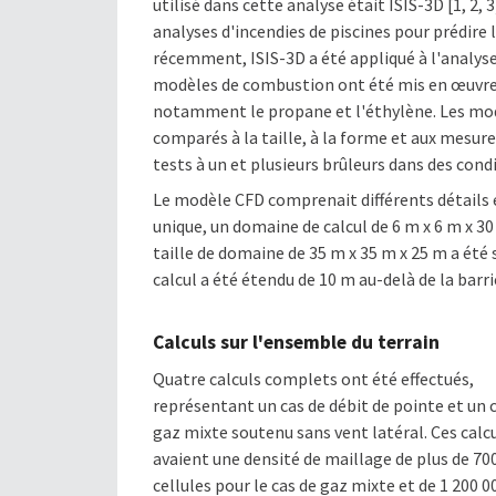
utilisé dans cette analyse était ISIS-3D [1, 2, 
analyses d'incendies de piscines pour prédire 
récemment, ISIS-3D a été appliqué à l'analyse
modèles de combustion ont été mis en œuvre
notamment le propane et l'éthylène. Les mo
comparés à la taille, à la forme et aux mesu
tests à un et plusieurs brûleurs dans des cond
Le modèle CFD comprenait différents détails e
unique, un domaine de calcul de 6 m x 6 m x 30
taille de domaine de 35 m x 35 m x 25 m a ét
calcul a été étendu de 10 m au-delà de la bar
Calculs sur l'ensemble du terrain
Quatre calculs complets ont été effectués,
représentant un cas de débit de pointe et un 
gaz mixte soutenu sans vent latéral. Ces calc
avaient une densité de maillage de plus de 70
cellules pour le cas de gaz mixte et de 1 200 