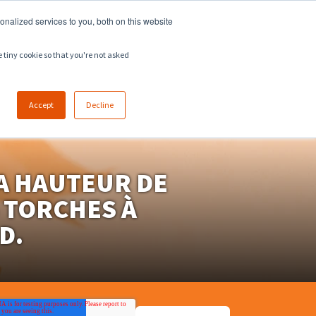
918.258.8551
ventes@zeeco.com
nalized services to you, both on this website
EMPLOIS
CONTACT
e tiny cookie so that you're not asked
Accept
Decline
LA HAUTEUR DE
 TORCHES À
D.