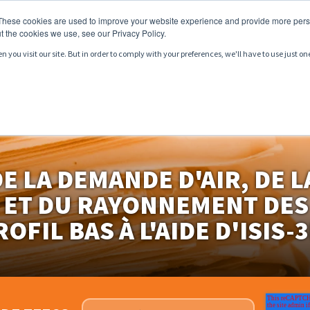
These cookies are used to improve your website experience and provide more perso
t the cookies we use, see our Privacy Policy.
you visit our site. But in order to comply with your preferences, we'll have to use just on
RODUITS
SERVICES
MARCHÉS
RESSOURCES
E LA DEMANDE D'AIR, DE 
 ET DU RAYONNEMENT DES
ROFIL BAS À L'AIDE D'ISIS-3