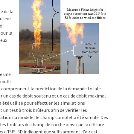
e
e de la
auteur
té
pour la
deux
te une
 multi-
vail comprennent la prédiction de la demande totale
r un cas de débit soutenu et un cas de débit maximal
 été utilisé pour effectuer les simulations
 un test à trois brûleurs afin de vérifier les
fication du modèle, le champ complet a été simulé. Des
es brûleurs du champ de torche ainsi que la clôture
ns d'ISIS-3D indiquent que suffisamment d'air est