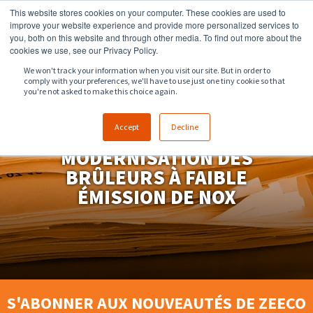
This website stores cookies on your computer. These cookies are used to
918.258.8551
ventes@zeeco.com
improve your website experience and provide more personalized services to
you, both on this website and through other media. To find out more about the
CONTACT
cookies we use, see our Privacy Policy.
We won't track your information when you visit our site. But in order to
comply with your preferences, we'll have to use just one tiny cookie so that
you're not asked to make this choice again.
Accept
Decline
DÉFI DE
MODERNISATION DES
BRÛLEURS À FAIBLE
ÉMISSION DE NOX
S'ABONNER AUX NOUVEAUTÉS DE ZEECO