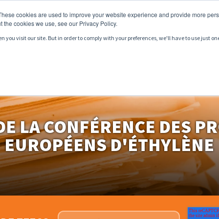
These cookies are used to improve your website experience and provide more perso
t the cookies we use, see our Privacy Policy.
you visit our site. But in order to comply with your preferences, we'll have to use just on
RODUITS
SERVICES
MARCHÉS
RESSOURCES
DE LA CONFÉRENCE DES 
EUROPÉENS D'ÉTHYLÈNE