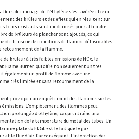
ations de craquage de l'éthylène s'est avérée être un
cement des brûleurs et des effets qui en résultent sur
 les fours existants sont modernisés pour atteindre
bre de brûleurs de plancher sont ajoutés, ce qui
gmente le risque de conditions de flamme défavorables
t le retournement de la flamme.
 de brûleur à très faibles émissions de NOx, le
 Flame Burner, qui offre non seulement un très
t également un profil de flamme avec une
amme très limitée et sans retournement de la
s peut provoquer un empiètement des flammes sur les
s émissions. L'empiètement des flammes peut
tion prolongée d'éthylène, ce qui entraîne une
ugmentation de la température du métal des tubes. Un
flamme plate du FDGL est le fait que le gaz
r et le flux d'air. Par conséquent, l'interaction des