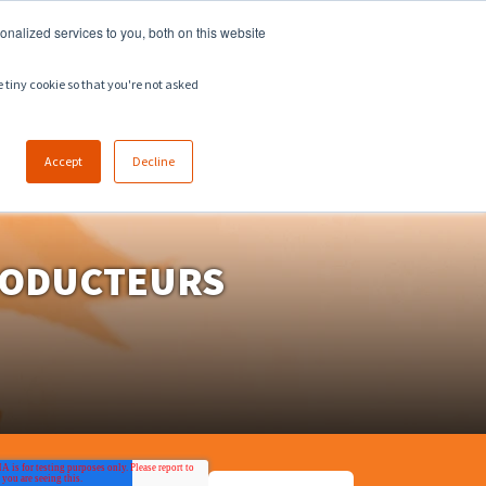
918.258.8551
ventes@zeeco.com
nalized services to you, both on this website
EMPLOIS
CONTACT
e tiny cookie so that you're not asked
Accept
Decline
PRODUCTEURS