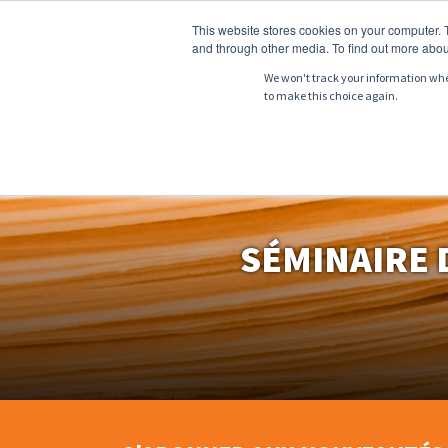
This website stores cookies on your computer. 
and through other media. To find out more abou
We won't track your information when 
to make this choice again.
À PROPOS DE
P
SÉMINAIRE 