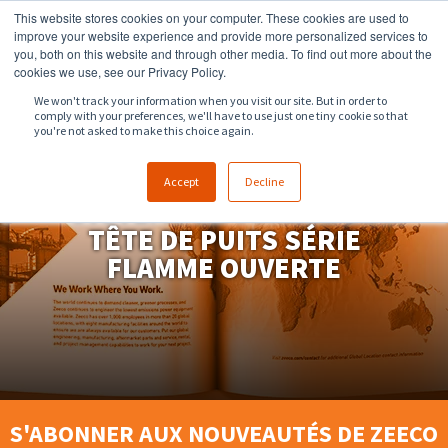
This website stores cookies on your computer. These cookies are used to
918.258.8551
ventes@zeeco.com
improve your website experience and provide more personalized services to
you, both on this website and through other media. To find out more about the
CONTACT
cookies we use, see our Privacy Policy.
We won't track your information when you visit our site. But in order to
comply with your preferences, we'll have to use just one tiny cookie so that
you're not asked to make this choice again.
Accept
Decline
SYSTÈME DE TORCHE DE
TÊTE DE PUITS SÉRIE
FLAMME OUVERTE
S'ABONNER AUX NOUVEAUTÉS DE ZEECO