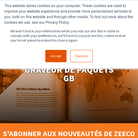
This website stores cookies on your computer. These cookies are used to
918.258.8551
ventes@zeeco.com
improve your website experience and provide more personalized services to
you, both on this website and through other media. To find out more about the
CONTACT
cookies we use, see our Privacy Policy.
We won't track your information when you visit our site. But in order to
comply with your preferences, we'll have to use just one tiny cookie so that
you're not asked to make this choice again.
Accept
Decline
GRAVEUR DE PAQUETS
GB
S'ABONNER AUX NOUVEAUTÉS DE ZEECO